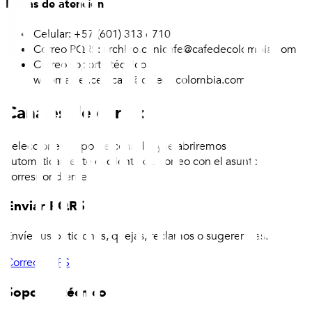
Líneas de atención
Celular: +57 (601) 313 6710
Correo PQRS: archivo.cenicafe@cafedecolombia.com
Correo soporte técnico:
webmaster.cenicafe@cafedecolombia.com
Canales de correo
Seleccione el tipo de consulta y le abriremos
automáticamente el cliente de correo con el asunto
correspondiente.
Enviar PQRS
Envíe sus peticiones, quejas, reclamos o sugerencias.
Correo PQRS
Soporte técnico