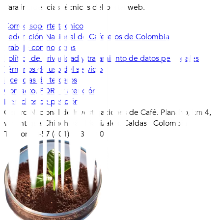
Para incidencias técnicas del portal web.
Correo soporte técnico
Federación Nacional de Cafeteros de Colombia
Trabaje con nosotros
Política de privacidad y tratamiento de datos personales
Términos de uso del servicio
Licencias de terceros
Contacto, PQRS y atención
Derechos de petición
Centro Nacional de Investigaciones de Café. Planalto, km 4,
vía antigua Chinchiná - Manizales, Caldas - Colombia
Teléfono +57 (601) 313 6710